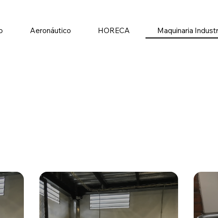
io
Aeronáutico
HORECA
Maquinaria Industr