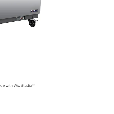
ade with
Wix Studio™