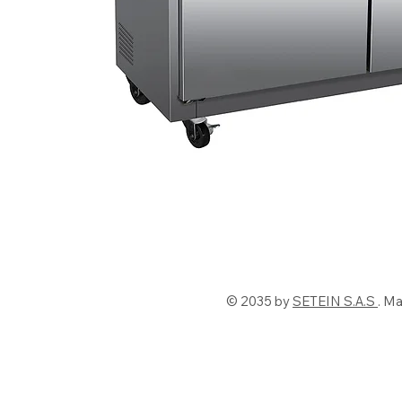
© 2035 by
SETEIN S.A.S
. M