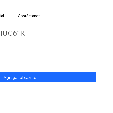
ial
Contáctanos
IUC61R
Agregar al carrito