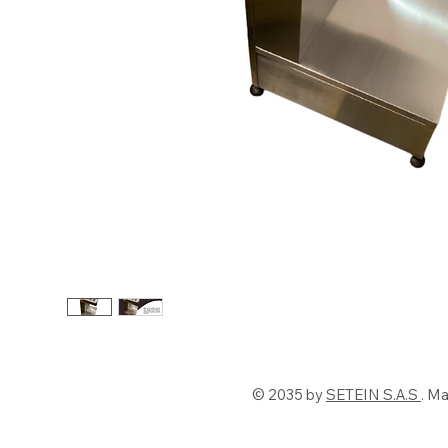
© 2035 by
SETEIN S.A.S
. M